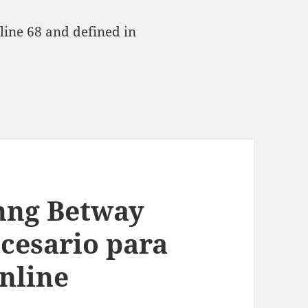
line 68 and defined in
nng Betway
ecesario para
nline