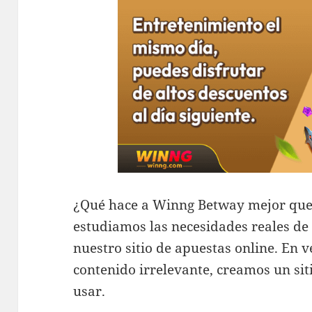
¿Qué hace a Winng Betway mejor que 
estudiamos las necesidades reales de 
nuestro sitio de apuestas online. En v
contenido irrelevante, creamos un siti
usar.