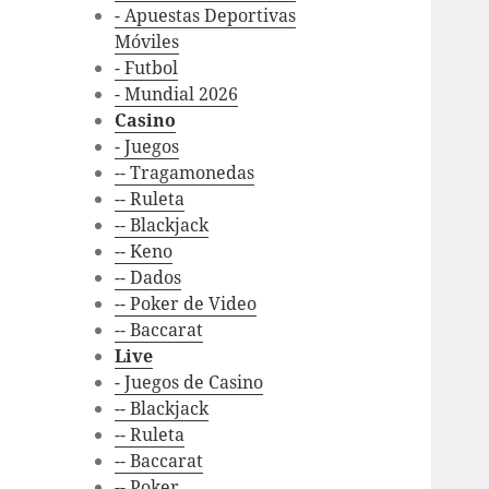
- Apuestas Deportivas
Móviles
- Futbol
- Mundial 2026
Casino
- Juegos
-- Tragamonedas
-- Ruleta
-- Blackjack
-- Keno
-- Dados
-- Poker de Video
-- Baccarat
Live
- Juegos de Casino
-- Blackjack
-- Ruleta
-- Baccarat
-- Poker