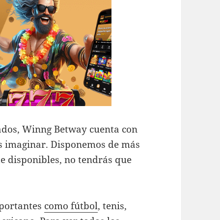
cados, Winng Betway cuenta con
as imaginar. Disponemos de más
 disponibles, no tendrás que
.
mportantes
como fútbol
, tenis,