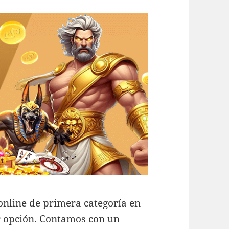
nline de primera categoría en
 opción. Contamos con un