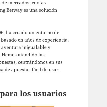
s de mercados, cuotas
nng Betway es una solución
06, ha creado un entorno de
 basado en años de experiencia.
 aventura inigualable y
. Hemos atendido las
apuestas, centrándonos en sus
a de apuestas fácil de usar.
 para los usuarios