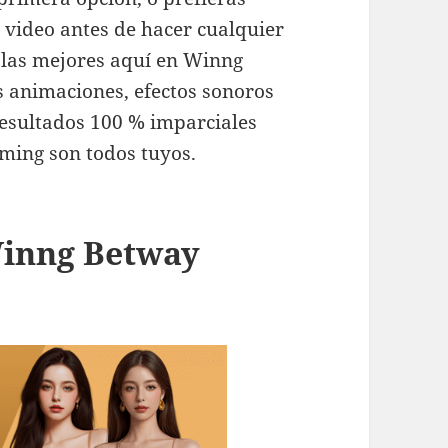
de video antes de hacer cualquier
n las mejores aquí en Winng
es animaciones, efectos sonoros
 resultados 100 % imparciales
aming son todos tuyos.
Winng Betway