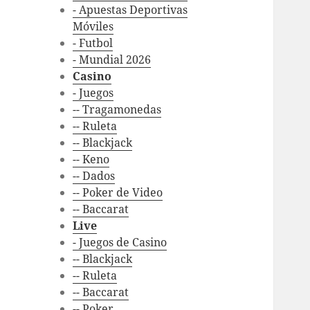
- Apuestas Deportivas
Móviles
- Futbol
- Mundial 2026
Casino
- Juegos
-- Tragamonedas
-- Ruleta
-- Blackjack
-- Keno
-- Dados
-- Poker de Video
-- Baccarat
Live
- Juegos de Casino
-- Blackjack
-- Ruleta
-- Baccarat
-- Poker