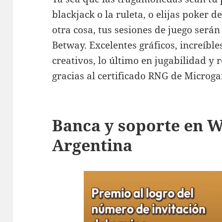
blackjack o la ruleta, o elijas poker 
otra cosa, tus sesiones de juego será
Betway. Excelentes gráficos, increíbl
creativos, lo último en jugabilidad y
gracias al certificado RNG de Microg
Banca y soporte en 
Argentina