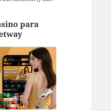
asino para
Betway