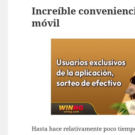
Increíble convenienci
móvil
Hasta hace relativamente poco tiempo,